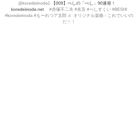
@koredeiinoda1
【009】べしの「べし」90連発！
koredeiinoda.net
#赤塚不二夫
#名言
#べしすくい
#BESHI
#koredeiinoda
#もーれつア太郎
♬ オリジナル楽曲 - これでいいの
だ！！